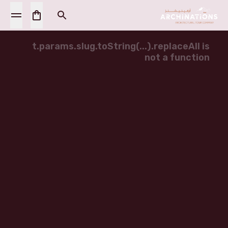
t.params.slug.toString(...).replaceAll is
not a function