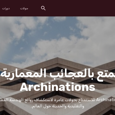
جولات
دورات
تع بالعجائب المعمارية
Archinations
انضم إلى Archinations للاستمتاع بجولات غامرة لاستكشاف روائع الهندسة ال
والتقليدية والحديثة حول العالم.