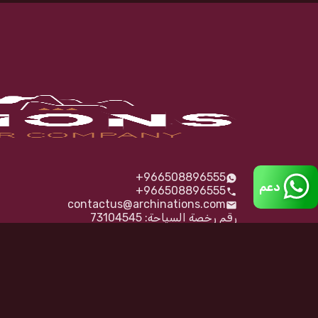
+966508896555
دعم
+966508896555
contactus@archinations.com
رقم رخصة السياحة: 73104545
رقم الشركة التجاري: 7033072104