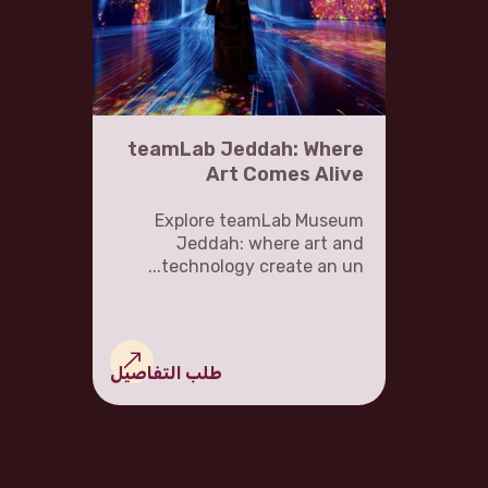
teamLab Jeddah: Where
Art Comes Alive
Explore teamLab Museum
Jeddah: where art and
technology create an un...
طلب التفاصيل