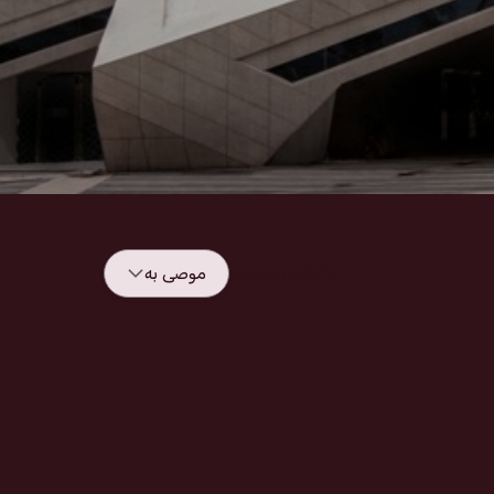
ترتيب حسب:
موصى به