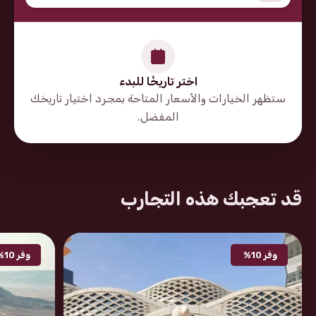
اختر تاريخًا للبدء
ستظهر الخيارات والأسعار المتاحة بمجرد اختيار تاريخك
المفضل.
مُدن دَمّرها الإرهَاب AGE OLD
CITIES, Riyadh, Riyadh, Saudi
directions
Arabia
قد تعجبك هذه التجارب
وفر 10%
وفر 10%